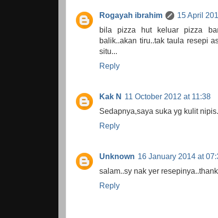
Rogayah ibrahim
15 April 20
bila pizza hut keluar pizza baru
balik..akan tiru..tak taula resepi
situ...
Reply
Kak N
11 October 2012 at 11:38
Sedapnya,saya suka yg kulit nipis
Reply
Unknown
16 January 2014 at 07:
salam..sy nak yer resepinya..thank
Reply