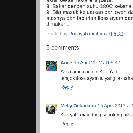
akhir sekali mozarella parut.
8. Bakar dengan suhu 180C selama 2
9. Bila masak keluarkan dari oven da
atasnya dan taburlah floss ayam da
dimakan..
Posted by
Rogayah ibrahim
at
05:02
5 comments:
Amie
15 April 2012 at 05:32
Assalamualaikum Kak Yah,
tengok floss ayam tu yang tak tah
Reply
Melly Octaviana
15 April 2012 at
Kak yah..mau dong sepotong pizz
Reply